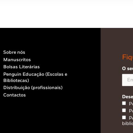
Sobre nós
Fiq
Manuscritos
Bolsas Literárias
O se
Penguin Educação (Escolas e
Bibliotecas)
Distribuição (profissionais)
Contactos
Dese
P
P
P
bibli