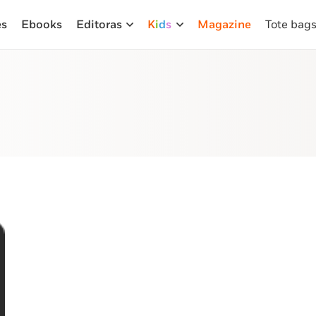
es
Ebooks
Editoras
K
i
d
s
Magazine
Tote bag