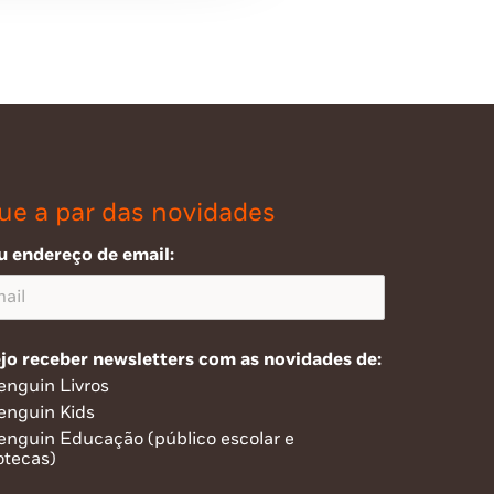
ue a par das novidades
u endereço de email:
jo receber newsletters com as novidades de:
enguin Livros
enguin Kids
enguin Educação (público escolar e
otecas)