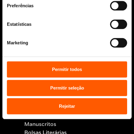
Siga-nos:
Preferências
Estatísticas
Aviso Legal
Marketing
Política de Cookies
Política de segurança e privacidade
Ajuda, Termos e Condições
Permitir todos
© 2026 Penguin Random House Grupo Editorial
Unipessoal Lda.
Todos os direitos reservados.
Permitir seleção
Desenvolvido por
Make It Digital
Rejeitar
Sobre nós
Manuscritos
Bolsas Literárias