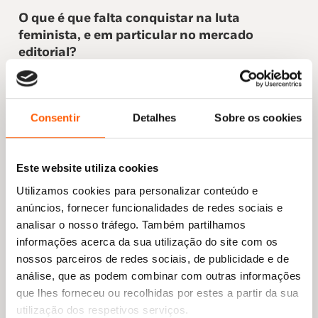
O que é que falta conquistar na luta
feminista, e em particular no mercado
editorial?
Ufa, ainda há tanto a ser feito que é difícil
enumerar. No que diz respeito ao setor
editorial, por exemplo, ainda temos de nos
Consentir
Detalhes
Sobre os cookies
livrar do rótulo da feminilidade para sermos
consideradas universais. Os homens devem
aproximar-se do nosso trabalho, como temos
Este website utiliza cookies
feito até agora.
Utilizamos cookies para personalizar conteúdo e
O que diria o teu “eu” mais jovem sobre o
anúncios, fornecer funcionalidades de redes sociais e
trabalho que produzes e o que já alcançaste?
analisar o nosso tráfego. Também partilhamos
Passava-se!! [risos] Nunca teria imaginado
informações acerca da sua utilização do site com os
chegar onde cheguei.
nossos parceiros de redes sociais, de publicidade e de
análise, que as podem combinar com outras informações
que lhes forneceu ou recolhidas por estes a partir da sua
utilização dos respetivos serviços.