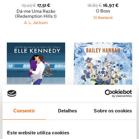
O
O
O
O
18,85
€
16,97
€
19,45
€
17,51
€
preço
preço
preço
preço
O Boss
Dá-me Uma Razão
original
atual
original
atual
(Redemption Hills 1)
Vi Keeland
era:
é:
era:
é:
A. L. Jackson
18,85 €.
16,97 €.
19,45 €.
17,51 €.
Consentir
Detalhes
Sobre os cookies
Este website utiliza cookies