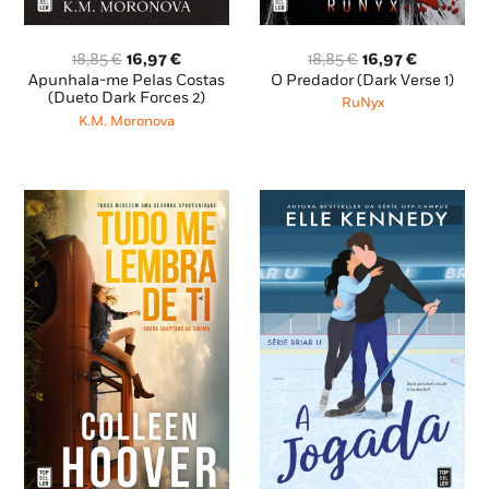
O
O
O
O
18,85
€
16,97
€
18,85
€
16,97
€
preço
preço
preço
preço
O Predador (Dark Verse 1)
Apunhala-me Pelas Costas
original
atual
original
atual
(Dueto Dark Forces 2)
RuNyx
era:
é:
era:
é:
K.M. Moronova
18,85 €.
16,97 €.
18,85 €.
16,97 €.