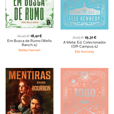
O
O
20,45
€
18,41
€
O
O
21,45
€
19,31
€
preço
preço
Em Busca de Rumo (Wells
preço
preço
A Meta: Ed. Colecionador
original
atual
Ranch 4)
original
atual
(Off-Campus 4)
era:
é:
Bailey Hannah
era:
é:
Elle Kennedy
20,45 €.
18,41 €.
21,45 €.
19,31 €.