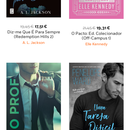
O
O
19,45
€
17,51
€
O
O
21,45
€
19,31
€
preço
preço
Diz-me Que É Para Sempre
preço
preço
O Pacto: Ed. Colecionador
original
atual
(Redemption Hills 2)
original
atual
(Off-Campus 1)
era:
é:
A. L. Jackson
era:
é:
Elle Kennedy
19,45 €.
17,51 €.
21,45 €.
19,31 €.