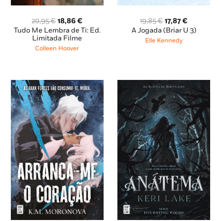
O
O
O
O
20,95
€
18,86
€
19,85
€
17,87
€
preço
preço
preço
preço
Tudo Me Lembra de Ti: Ed.
A Jogada (Briar U 3)
original
atual
original
atual
Limitada Filme
Elle Kennedy
era:
é:
era:
é:
Colleen Hoover
20,95 €.
18,86 €.
19,85 €.
17,87 €.