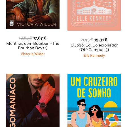
O
O
19,85
€
17,87
€
O
O
21,45
€
19,31
€
preço
preço
Mentiras com Bourbon (The
preço
preço
O Jogo: Ed. Colecionador
original
atual
Bourbon Boys 1)
original
atual
(Off-Campus 3)
era:
é:
Victoria Wilder
era:
é:
Elle Kennedy
19,85 €.
17,87 €.
21,45 €.
19,31 €.