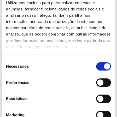
O
O
O
O
19,85
€
17,87
€
19,45
€
17,51
€
Utilizamos cookies para personalizar conteúdo e
preço
preço
preço
preço
O Risco (Briar U 2)
Um Laço Refeito (Wells
anúncios, fornecer funcionalidades de redes sociais e
original
atual
original
atual
Ranch 3)
Elle Kennedy
era:
é:
era:
é:
analisar o nosso tráfego. Também partilhamos
Bailey Hannah
19,85 €.
17,87 €.
19,45 €.
17,51 €.
informações acerca da sua utilização do site com os
nossos parceiros de redes sociais, de publicidade e de
análise, que as podem combinar com outras informações
que lhes forneceu ou recolhidas por estes a partir da sua
utilização dos respetivos serviços.
Seleção
Necessários
de
consentimento
Preferências
Estatísticas
O
O
Marketing
17,85
€
16,07
€
O
O
21,95
€
19,76
€