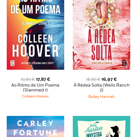
O
O
O
O
19,85
€
17,87
€
18,85
€
16,97
€
preço
preço
preço
preço
Ao Ritmo de Um Poema
À Rédea Solta (Wells Ranch
original
atual
original
atual
(Slammed 1)
2)
era:
é:
era:
é:
Colleen Hoover
Bailey Hannah
19,85 €.
17,87 €.
18,85 €.
16,97 €.