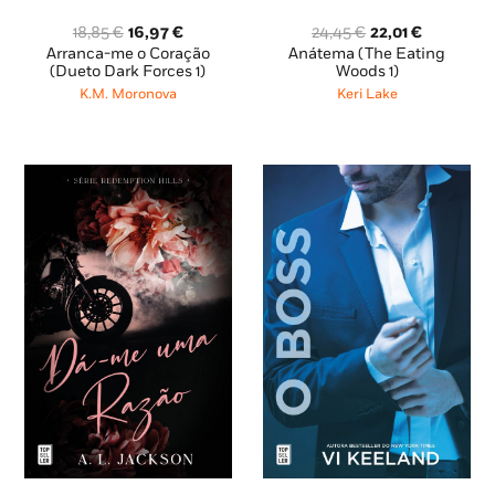
O
O
O
O
18,85
€
16,97
€
24,45
€
22,01
€
preço
preço
preço
preço
Arranca-me o Coração
Anátema (The Eating
original
atual
original
atual
(Dueto Dark Forces 1)
Woods 1)
era:
é:
era:
é:
K.M. Moronova
Keri Lake
18,85 €.
16,97 €.
24,45 €.
22,01 €.