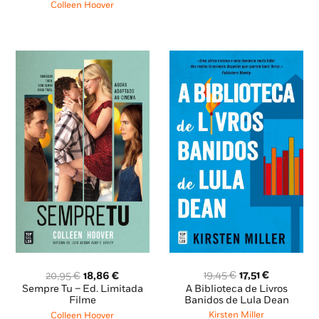
era:
é:
era:
é:
Colleen Hoover
19,85 €.
17,87 €.
20,95 €.
18,86 €.
O
O
O
O
19,45
€
17,51
€
20,95
€
18,86
€
preço
preço
preço
preço
A Biblioteca de Livros
Sempre Tu – Ed. Limitada
original
atual
original
atual
Banidos de Lula Dean
Filme
era:
é:
era:
é:
Kirsten Miller
Colleen Hoover