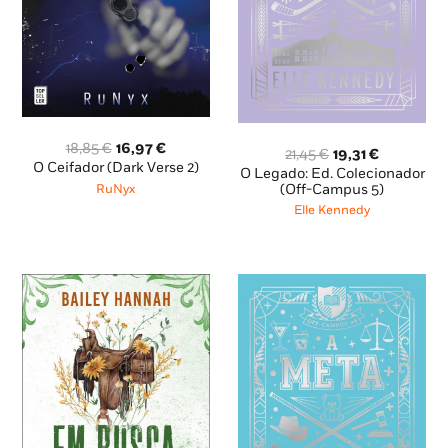
O
O
18,85
€
16,97
€
O
O
21,45
€
19,31
€
preço
preço
O Ceifador (Dark Verse 2)
preço
preço
O Legado: Ed. Colecionador
original
atual
original
atual
(Off-Campus 5)
RuNyx
era:
é:
era:
é:
Elle Kennedy
18,85 €.
16,97 €.
21,45 €.
19,31 €.