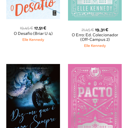
O
O
19,45
€
17,51
€
O
O
21,45
€
19,31
€
preço
preço
O Desafio (Briar U 4)
preço
preço
O Erro: Ed. Colecionador
original
atual
original
atual
(Off-Campus 2)
Elle Kennedy
era:
é:
era:
é:
Elle Kennedy
19,45 €.
17,51 €.
21,45 €.
19,31 €.