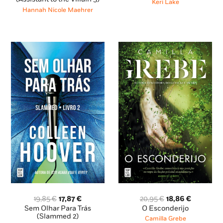
Keri Lake
era:
é:
era:
é:
Hannah Nicole Maehrer
20,45 €.
18,41 €.
22,95 €.
20,66 €.
O
O
O
O
19,85
€
17,87
€
20,95
€
18,86
€
preço
preço
preço
preço
Sem Olhar Para Trás
O Esconderijo
original
atual
original
atual
(Slammed 2)
Camilla Grebe