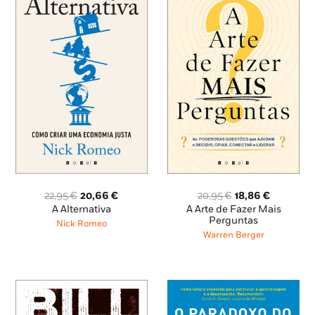
O
O
O
O
22,95
€
20,66
€
20,95
€
18,86
€
preço
preço
preço
preço
A Alternativa
A Arte de Fazer Mais
original
atual
original
atual
Perguntas
Nick Romeo
era:
é:
era:
é:
Warren Berger
22,95 €.
20,66 €.
20,95 €.
18,86 €.