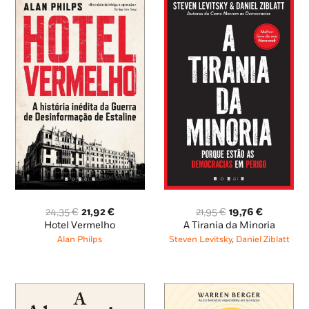
O
O
O
O
24,35
€
21,92
€
21,95
€
19,76
€
preço
preço
preço
preço
Hotel Vermelho
A Tirania da Minoria
original
atual
original
atual
Alan Philps
Steven Levitsky
,
Daniel Ziblatt
era:
é:
era:
é:
24,35 €.
21,92 €.
21,95 €.
19,76 €.