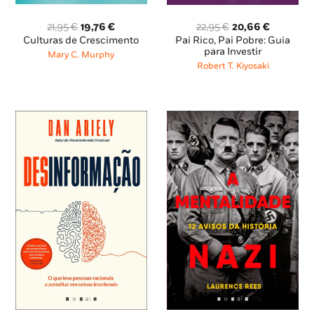
O
O
O
O
21,95
€
19,76
€
22,95
€
20,66
€
preço
preço
preço
preço
Culturas de Crescimento
Pai Rico, Pai Pobre: Guia
original
atual
original
atual
para Investir
Mary C. Murphy
era:
é:
era:
é:
Robert T. Kiyosaki
21,95 €.
19,76 €.
22,95 €.
20,66 €.