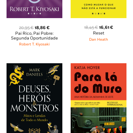
O
O
O
O
18,45
€
16,61
€
20,95
€
18,86
€
preço
preço
preço
preço
Reset
Pai Rico, Pai Pobre:
original
atual
original
atual
Segunda Oportunidade
Dan Heath
era:
é:
era:
é:
Robert T. Kiyosaki
18,45 €.
16,61 €.
20,95 €.
18,86 €.