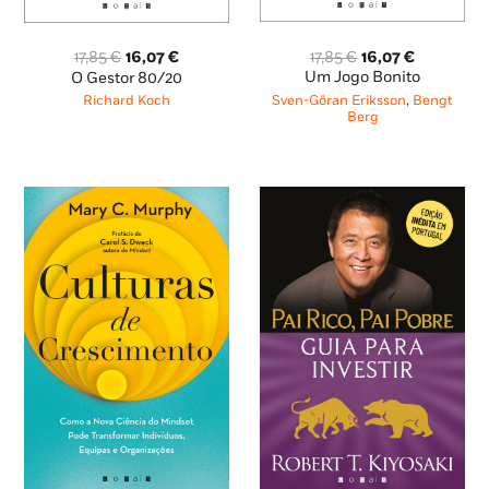
O
O
O
O
17,85
€
16,07
€
17,85
€
16,07
€
preço
preço
preço
preço
Um Jogo Bonito
O Gestor 80/20
original
atual
original
atual
Sven-Göran Eriksson
,
Bengt
Richard Koch
era:
é:
era:
é:
Berg
17,85 €.
16,07 €.
17,85 €.
16,07 €.