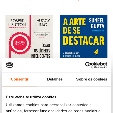
21,95 €.
19,76 €.
16,65 €.
14,99 €.
Consentir
Detalhes
Sobre os cookies
O
O
O
O
16,65
€
14,99
€
19,95
€
17,96
€
Este website utiliza cookies
preço
preço
preço
preço
A Arte de se Destacar
Projeto Fricção
original
atual
original
atual
Utilizamos cookies para personalizar conteúdo e
Suneel Gupta
Robert I. Sutton
,
Huggy Rao
era:
é:
era:
é:
anúncios, fornecer funcionalidades de redes sociais e
16,65 €.
14,99 €.