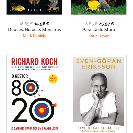
O
O
O
O
16,65
€
14,98
€
28,85
€
25,97
€
preço
preço
preço
preço
Deuses, Heróis & Monstros
Para Lá do Muro
original
atual
original
atual
Mark Daniels
Katja Hoyer
era:
é:
era:
é:
16,65 €.
14,98 €.
28,85 €.
25,97 €.