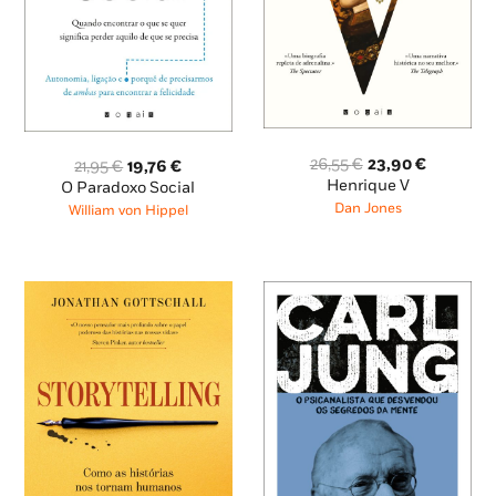
O
O
26,55
€
23,90
€
O
O
21,95
€
19,76
€
preço
preço
preço
preço
Henrique V
O Paradoxo Social
original
atual
original
atual
Dan Jones
William von Hippel
era:
é:
era:
é:
26,55 €.
23,90 €.
21,95 €.
19,76 €.