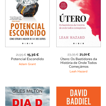
O
O
O
O
23,35
€
21,01
€
21,95
€
15,36
€
preço
preço
preço
preço
Útero: Os Bastidores da
Potencial Escondido
original
atual
original
atual
História de Onde Todos
Adam Grant
Começámos
era:
é:
era:
é:
23,35 €.
21,01 €.
21,95 €.
15,36 €.
Leah Hazard