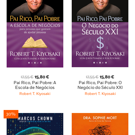
O
O
O
O
17,55
€
15,80
€
17,55
€
15,80
€
preço
preço
preço
preço
Pai Rico, Pai Pobre: O
Pai Rico, Pai Pobre: A
original
atual
original
atual
Negócio do Século XXI
Escola de Negócios
era:
é:
era:
é:
Robert T. Kiyosaki
Robert T. Kiyosaki
17,55 €.
15,80 €.
17,55 €.
15,80 €.
30%