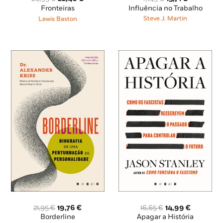
preço
preço
preço
preço
Influência no Trabalho
Fronteiras
original
atual
original
atual
Steve J. Martin
Lewis Baston
era:
é:
era:
é:
17,45 €.
15,71 €.
24,95 €.
22,46 €.
O
O
O
O
21,95
€
19,76
€
16,65
€
14,99
€
preço
preço
preço
preço
Borderline
Apagar a História