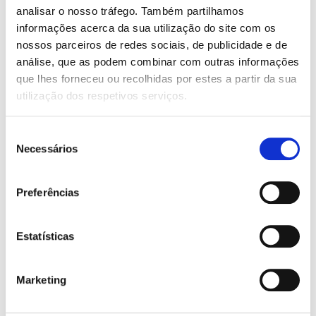
19,95 €.
17,96 €.
analisar o nosso tráfego. Também partilhamos
informações acerca da sua utilização do site com os
nossos parceiros de redes sociais, de publicidade e de
análise, que as podem combinar com outras informações
que lhes forneceu ou recolhidas por estes a partir da sua
utilização dos respetivos serviços.
Seleção
Necessários
de
consentimento
Preferências
Estatísticas
O
O
18,85
€
16,97
€
O
O
14,95
€
13,46
€
preço
preço
A Substância Mais
preço
preço
Inteligência Artificial
original
atual
Poderosa
original
atual
Tim Rocktäschel
Marketing
era:
é:
Norman Ohler
era:
é:
18,85 €.
16,97 €.
14,95 €.
13,46 €.