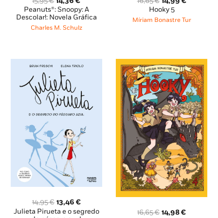
O
O
O
O
15,95
€
14,36
€
16,65
€
14,99
€
preço
preço
preço
preço
Peanuts®: Snoopy: A
Hooky 5
original
atual
original
atual
Descolar!: Novela Gráfica
Míriam Bonastre Tur
era:
é:
era:
é:
Charles M. Schulz
15,95 €.
14,36 €.
16,65 €.
14,99 €.
O
O
14,95
€
13,46
€
preço
preço
Julieta Pirueta e o segredo
O
O
16,65
€
14,98
€