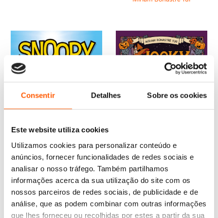
era:
é:
15,75 €.
14,18 €.
16,65 €.
14,98 €.
Consentir
Detalhes
Sobre os cookies
Este website utiliza cookies
Utilizamos cookies para personalizar conteúdo e
anúncios, fornecer funcionalidades de redes sociais e
analisar o nosso tráfego. Também partilhamos
informações acerca da sua utilização do site com os
O
O
O
O
16,65
€
14,98
€
15,95
€
14,36
€
nossos parceiros de redes sociais, de publicidade e de
preço
preço
preço
preço
Hooky 2
Peanuts®: Snoopy:
original
atual
original
atual
Cowabunga!: Novela
análise, que as podem combinar com outras informações
Míriam Bonastre Tur
Gráfica
era:
é:
era:
é:
que lhes forneceu ou recolhidas por estes a partir da sua