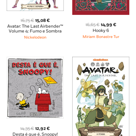
O
O
16,75
€
15,08
€
O
O
16,65
€
14,99
€
preço
preço
Avatar: The Last Airbender™
preço
preço
Hooky 6
original
atual
Volume 4: Fumo e Sombra
original
atual
era:
é:
Míriam Bonastre Tur
Nickelodeon
era:
é:
16,75 €.
15,08 €.
16,65 €.
14,99 €.
O
O
14,35
€
12,92
€
preço
preço
Desta é que é, Snoopy!