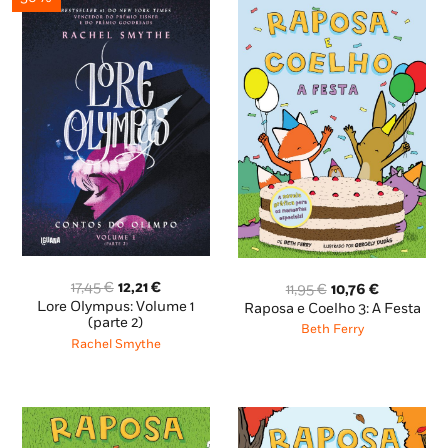
O
O
O
O
17,45
€
12,21
€
11,95
€
10,76
€
preço
preço
preço
preço
Lore Olympus: Volume 1
Raposa e Coelho 3: A Festa
original
atual
(parte 2)
original
atual
Beth Ferry
era:
é:
era:
é:
Rachel Smythe
17,45 €.
12,21 €.
11,95 €.
10,76 €.