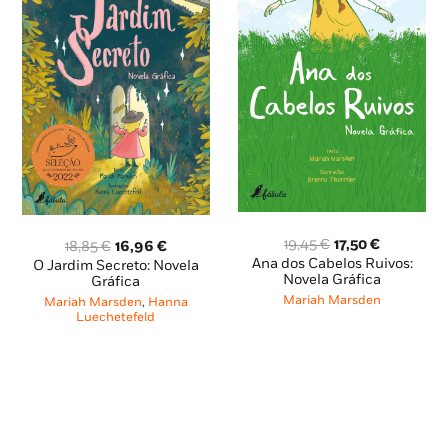
O
O
19,45
€
17,50
€
O
O
18,85
€
16,96
€
preço
preço
preço
preço
Ana dos Cabelos Ruivos:
O Jardim Secreto: Novela
original
atual
Novela Gráfica
original
atual
Gráfica
era:
é:
era:
é:
Mariah Marsden
Mariah Marsden
,
Hanna
19,45 €.
17,50 €.
18,85 €.
16,96 €.
Luechetefeld