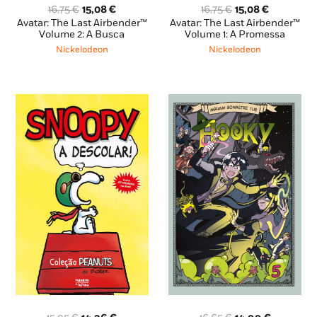
O
O
O
O
16,75
€
15,08
€
16,75
€
15,08
€
preço
preço
preço
preço
Avatar: The Last Airbender™
Avatar: The Last Airbender™
original
atual
original
atual
Volume 2: A Busca
Volume 1: A Promessa
era:
é:
era:
é:
Nickelodeon
Nickelodeon
16,75 €.
15,08 €.
16,75 €.
15,08 €.