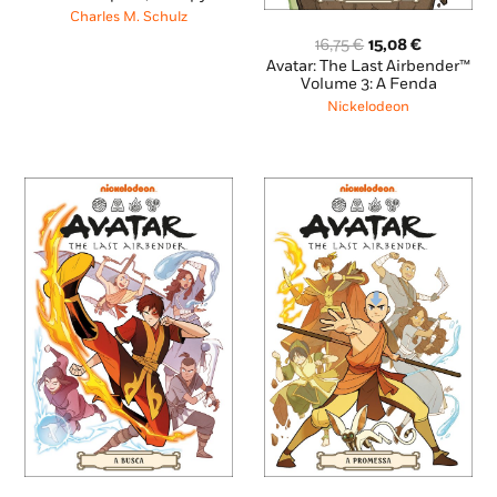
original
atual
Charles M. Schulz
era:
é:
O
O
16,75
€
15,08
€
14,35 €.
12,92 €.
preço
preço
Avatar: The Last Airbender™
original
atual
Volume 3: A Fenda
era:
é:
Nickelodeon
16,75 €.
15,08 €.