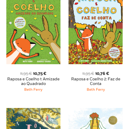
O
O
O
O
11,95
€
10,75
€
11,95
€
10,76
€
preço
preço
preço
preço
Raposa e Coelho 1: Amizade
Raposa e Coelho 2: Faz de
original
atual
original
atual
ao Quadrado
Conta
era:
é:
era:
é:
Beth Ferry
Beth Ferry
11,95 €.
10,75 €.
11,95 €.
10,76 €.