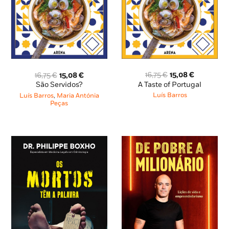
O
O
O
O
16,75
€
15,08
€
16,75
€
15,08
€
preço
preço
preço
preço
A Taste of Portugal
São Servidos?
original
atual
original
atual
Luís Barros
Luís Barros
,
Maria Antónia
era:
é:
era:
é:
Peças
16,75 €.
15,08 €.
16,75 €.
15,08 €.