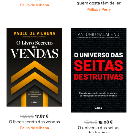
original
atual
quem gosta têm de ler
original
atual
Paulo de Vilhena
era:
é:
era:
é:
Philippa Perry
18,35 €.
12,85 €.
19,45 €.
13,61 €.
O
O
19,85
€
17,87
€
preço
preço
O
O
O livro secreto das vendas
16,75
€
15,08
€
original
atual
preço
preço
O universo das seitas
Paulo de Vilhena
era:
é:
original
atual
destrutivas