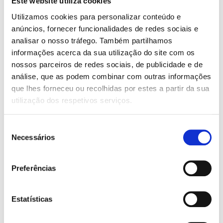
Este website utiliza cookies
preço
preço
O Bebé Mais Fofo do
original
atual
Mundo: Álbum de
Utilizamos cookies para personalizar conteúdo e
Memórias dos Primeiros
era:
é:
anúncios, fornecer funcionalidades de redes sociais e
Três Anos de Vida
18,38 €.
16,54 €.
analisar o nosso tráfego. Também partilhamos
Varios autores
O
O
17,55
€
15,80
€
informações acerca da sua utilização do site com os
preço
preço
Funaná is the New Funk
original
atual
nossos parceiros de redes sociais, de publicidade e de
Catarina Barros Ferreira da
era:
é:
Silva
análise, que as podem combinar com outras informações
17,55 €.
15,80 €.
que lhes forneceu ou recolhidas por estes a partir da sua
utilização dos respetivos serviços.
Seleção
Necessários
de
consentimento
Preferências
Estatísticas