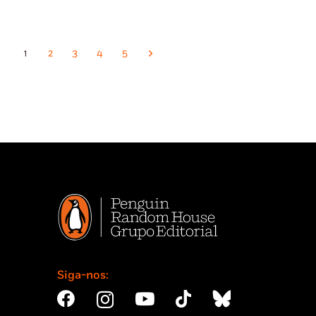
16,75 €.
15,08 €.
15,15 €.
13,64 €.
1
2
3
4
5
Siga-nos: