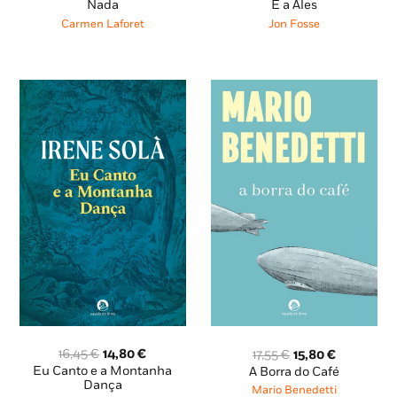
preço
preço
preço
preço
Nada
É a Ales
original
atual
original
atual
Carmen Laforet
Jon Fosse
era:
é:
era:
é:
19,45 €.
17,51 €.
15,15 €.
10,61 €.
O
O
O
O
16,45
€
14,80
€
17,55
€
15,80
€
preço
preço
preço
preço
Eu Canto e a Montanha
A Borra do Café
original
atual
original
atual
Dança
Mario Benedetti