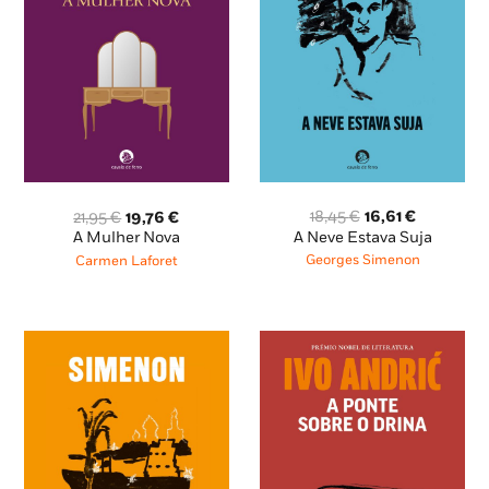
O
O
O
O
18,45
€
16,61
€
21,95
€
19,76
€
preço
preço
preço
preço
A Neve Estava Suja
A Mulher Nova
original
atual
original
atual
Georges Simenon
Carmen Laforet
era:
é:
era:
é:
18,45 €.
16,61 €.
21,95 €.
19,76 €.