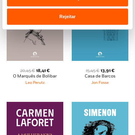
Rejeitar
O
O
O
O
20,45
€
18,41
€
15,45
€
13,91
€
preço
preço
preço
preço
O Marquês de Bolibar
Casa de Barcos
original
atual
original
atual
Leo Perutz
Jon Fosse
era:
é:
era:
é:
20,45 €.
18,41 €.
15,45 €.
13,91 €.