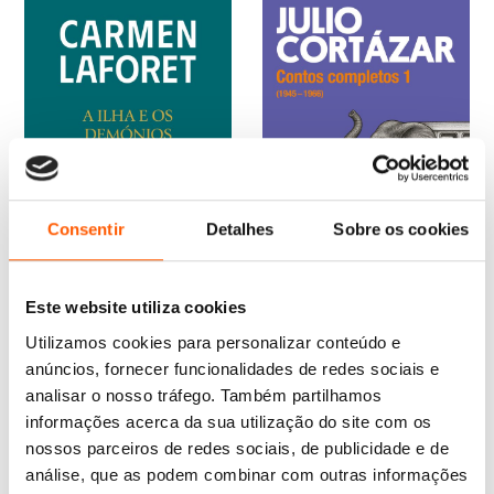
Consentir
Detalhes
Sobre os cookies
Este website utiliza cookies
O
O
O
O
19,45
€
17,51
€
28,45
€
25,61
€
Utilizamos cookies para personalizar conteúdo e
preço
preço
preço
preço
A Ilha e os Demónios
Contos Completos 1
anúncios, fornecer funcionalidades de redes sociais e
original
atual
original
atual
Carmen Laforet
Julio Cortázar
era:
é:
era:
é:
analisar o nosso tráfego. Também partilhamos
19,45 €.
17,51 €.
28,45 €.
25,61 €.
informações acerca da sua utilização do site com os
nossos parceiros de redes sociais, de publicidade e de
análise, que as podem combinar com outras informações