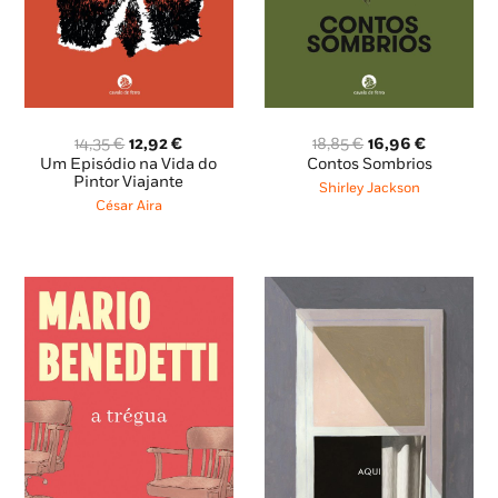
O
O
O
O
14,35
€
12,92
€
18,85
€
16,96
€
preço
preço
preço
preço
Um Episódio na Vida do
Contos Sombrios
original
atual
original
atual
Pintor Viajante
Shirley Jackson
era:
é:
era:
é:
César Aira
14,35 €.
12,92 €.
18,85 €.
16,96 €.