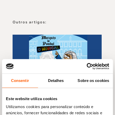
Outros artigos:
Consentir
Detalhes
Sobre os cookies
«Nos livros históricos do Bando nunca há
batalhas com violência. Todas as batalhas
Este website utiliza cookies
históricas são competições desportivas,
Utilizamos cookies para personalizar conteúdo e
torneios de videojogos ou corridas radicais»
anúncios, fornecer funcionalidades de redes sociais e