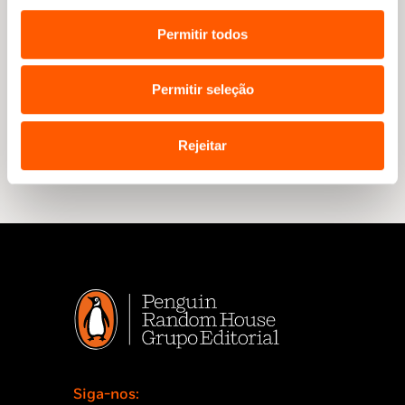
Permitir todos
As mulheres invisíveis de Kerry Barrett
Permitir seleção
Rejeitar
Siga-nos: