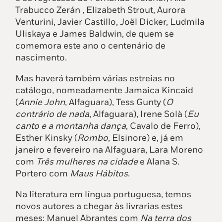
Trabucco Zerán , Elizabeth Strout, Aurora
Venturini, Javier Castillo, Joël Dicker, Ludmila
Uliskaya e James Baldwin, de quem se
comemora este ano o centenário de
nascimento.
Mas haverá também várias estreias no
catálogo, nomeadamente Jamaica Kincaid
(
Annie
John
, Alfaguara), Tess Gunty (
O
contrário de nada
, Alfaguara), Irene Solà (
Eu
canto e a montanha dança
, Cavalo de Ferro),
Esther Kinsky (
Rombo
, Elsinore) e, já em
janeiro e fevereiro na Alfaguara, Lara Moreno
com
Três mulheres na cidade
e Alana S.
Portero com
Maus Hábitos
.
Na literatura em língua portuguesa, temos
novos autores a chegar às livrarias estes
meses: Manuel Abrantes com
Na terra dos