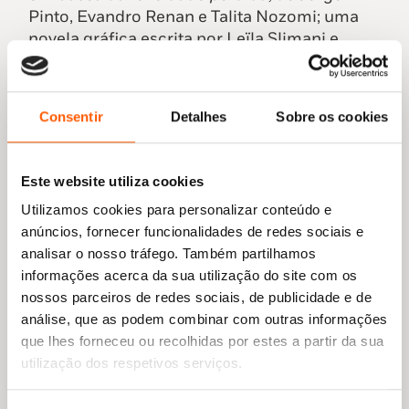
Pinto, Evandro Renan e Talita Nozomi; uma
novela gráfica escrita por Leïla Slimani e
ilustrada por Clément Oubrerie,
A
mains
nues
;
o regresso da coreana Keum Suk Gendry Kim
com o seu livro mais recente
A Erva
e ainda
Consentir
Detalhes
Sobre os cookies
Feminino Singular,
álbum com as tiras mais
femininas e feministas da pequena grande
Mafalda, de Quino, que celebra 60 anos em
Este website utiliza cookies
2024.
Utilizamos cookies para personalizar conteúdo e
anúncios, fornecer funcionalidades de redes sociais e
analisar o nosso tráfego. Também partilhamos
informações acerca da sua utilização do site com os
nossos parceiros de redes sociais, de publicidade e de
YOUNG ADULT
análise, que as podem combinar com outras informações
que lhes forneceu ou recolhidas por estes a partir da sua
utilização dos respetivos serviços.