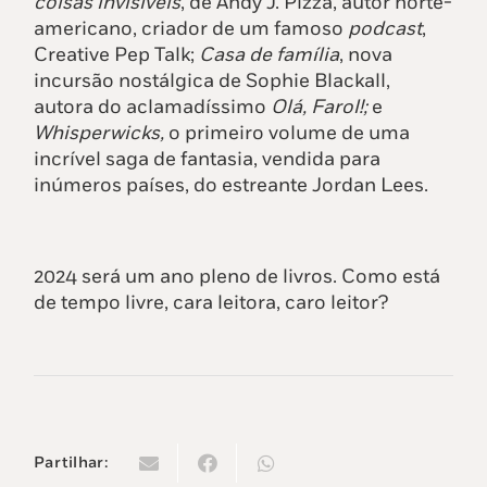
coisas invisíveis
, de Andy J. Pizza, autor norte-
americano, criador de um famoso
podcast
,
Creative Pep Talk;
Casa de família
, nova
incursão nostálgica de Sophie Blackall,
autora do aclamadíssimo
Olá, Farol!;
e
Whisperwicks
,
o primeiro volume de uma
incrível saga de fantasia, vendida para
inúmeros países, do estreante Jordan Lees.
2024 será um ano pleno de livros. Como está
de tempo livre, cara leitora, caro leitor?
Partilhar: