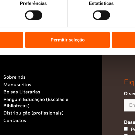
Preferências
Estatísticas
Permitir seleção
Sobre nós
Fiq
Manuscritos
Bolsas Literárias
O se
Penguin Educação (Escolas e
Bibliotecas)
Distribuição (profissionais)
Contactos
Dese
P