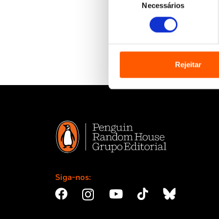
Necessários
de
consentimento
Rejeitar
Siga-nos: