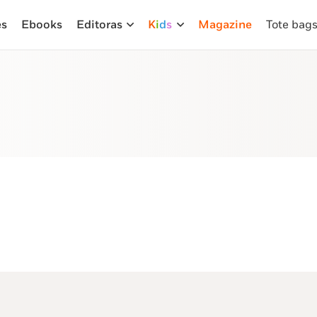
es
Ebooks
Editoras
K
i
d
s
Magazine
Tote bag