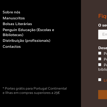
Sobre nós
Fiq
Manuscritos
Bolsas Literárias
O se
Penguin Educação (Escolas e
Bibliotecas)
Distribuição (profissionais)
Contactos
Dese
P
P
P
bibli
Li
* Portes grátis para Portugal Continental
e Ilhas em compras superiores a 25€