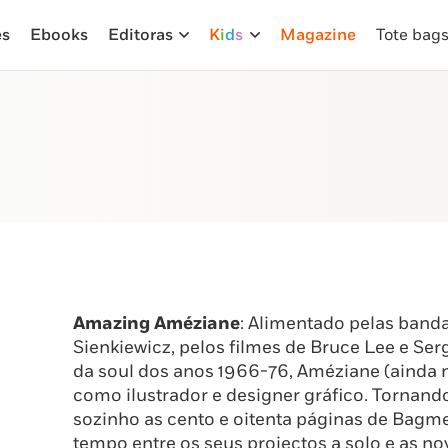
es
Ebooks
Editoras
K
i
d
s
Magazine
Tote bag
Amazing Améziane
: Alimentado pelas banda
Sienkiewicz, pelos filmes de Bruce Lee e Ser
da soul dos anos 1966-76, Améziane (ainda n
como ilustrador e designer gráfico. Tornand
sozinho as cento e oitenta páginas de Bagm
tempo entre os seus projectos a solo e as no