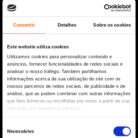
Siga-nos:
Consentir
Detalhes
Sobre os cookies
Este website utiliza cookies
Aviso Legal
Utilizamos cookies para personalizar conteúdo e
Política de Cookies
anúncios, fornecer funcionalidades de redes sociais e
Política de segurança e privacidade
analisar o nosso tráfego. Também partilhamos
Ajuda, Termos e Condições
informações acerca da sua utilização do site com os
nossos parceiros de redes sociais, de publicidade e de
© 2026 Penguin Random House Grupo Editorial
Unipessoal Lda.
análise, que as podem combinar com outras informações
Todos os direitos reservados.
que lhes forneceu ou recolhidas por estes a partir da sua
utilização dos respetivos serviços.
Desenvolvido por
Make It Digital
Seleção
Necessários
Sobre nós
de