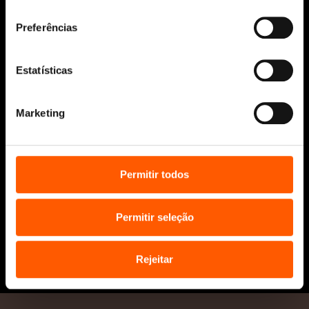
consentimento
Manuscritos
Bolsas Literárias
Preferências
Penguin Educação (Escolas e
Bibliotecas)
Estatísticas
Distribuição (profissionais)
Contactos
Marketing
Permitir todos
Permitir seleção
* Portes grátis para Portugal Continental
e Ilhas em compras superiores a 25€
Rejeitar