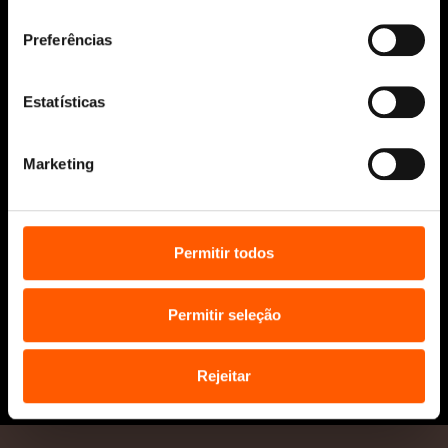
consentimento
Manuscritos
Bolsas Literárias
Preferências
Penguin Educação (Escolas e
Bibliotecas)
Estatísticas
Distribuição (profissionais)
Contactos
Marketing
Permitir todos
Permitir seleção
* Portes grátis para Portugal Continental
e Ilhas em compras superiores a 25€
Rejeitar