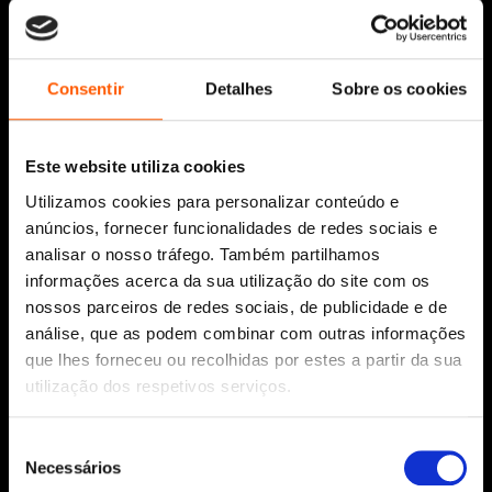
Siga-nos:
Consentir
Detalhes
Sobre os cookies
Este website utiliza cookies
Aviso Legal
Utilizamos cookies para personalizar conteúdo e
Política de Cookies
anúncios, fornecer funcionalidades de redes sociais e
Política de segurança e privacidade
analisar o nosso tráfego. Também partilhamos
Ajuda, Termos e Condições
informações acerca da sua utilização do site com os
nossos parceiros de redes sociais, de publicidade e de
© 2026 Penguin Random House Grupo Editorial
Unipessoal Lda.
análise, que as podem combinar com outras informações
Todos os direitos reservados.
que lhes forneceu ou recolhidas por estes a partir da sua
utilização dos respetivos serviços.
Desenvolvido por
Make It Digital
Seleção
Necessários
Sobre nós
de