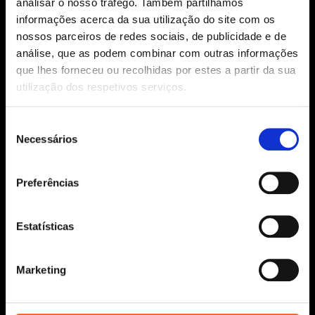
analisar o nosso tráfego. Também partilhamos
informações acerca da sua utilização do site com os
Siga-nos:
nossos parceiros de redes sociais, de publicidade e de
análise, que as podem combinar com outras informações
que lhes forneceu ou recolhidas por estes a partir da sua
utilização dos respetivos serviços.
Aviso Legal
Seleção
Política de Cookies
Necessários
de
Política de segurança e privacidade
consentimento
Ajuda, Termos e Condições
Preferências
© 2026 Penguin Random House Grupo Editorial
Unipessoal Lda.
Todos os direitos reservados.
Estatísticas
Desenvolvido por
Make It Digital
Marketing
Sobre nós