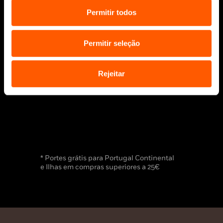
Manuscritos
Permitir todos
Bolsas Literárias
Penguin Educação (Escolas e
Bibliotecas)
Permitir seleção
Distribuição (profissionais)
Contactos
Rejeitar
* Portes grátis para Portugal Continental
e Ilhas em compras superiores a 25€