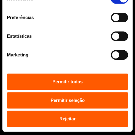
Sobre nós
consentimento
Manuscritos
Preferências
Bolsas Literárias
Penguin Educação (Escolas e
Estatísticas
Bibliotecas)
Distribuição (profissionais)
Marketing
Contactos
Permitir todos
Permitir seleção
* Portes grátis para Portugal Continental
e Ilhas em compras superiores a 25€
Rejeitar