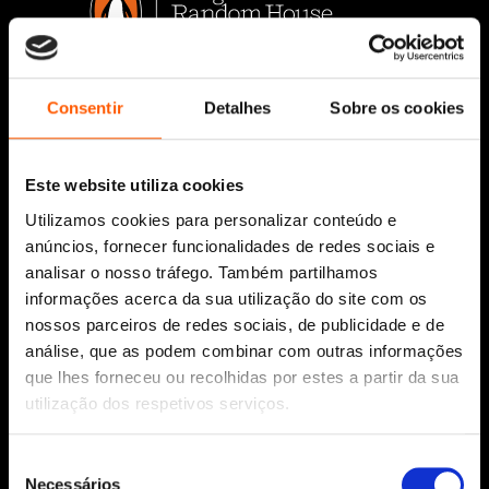
Siga-nos:
Consentir
Detalhes
Sobre os cookies
Este website utiliza cookies
Aviso Legal
Utilizamos cookies para personalizar conteúdo e
Política de Cookies
anúncios, fornecer funcionalidades de redes sociais e
Política de segurança e privacidade
analisar o nosso tráfego. Também partilhamos
Ajuda, Termos e Condições
informações acerca da sua utilização do site com os
nossos parceiros de redes sociais, de publicidade e de
© 2026 Penguin Random House Grupo Editorial
análise, que as podem combinar com outras informações
Unipessoal Lda.
que lhes forneceu ou recolhidas por estes a partir da sua
Todos os direitos reservados.
utilização dos respetivos serviços.
Desenvolvido por
Make It Digital
Seleção
Necessários
de