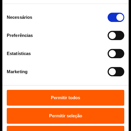
Unipessoal Lda.
Todos os direitos reservados.
Seleção
Necessários
de
Desenvolvido por
Make It Digital
consentimento
Preferências
Sobre nós
Manuscritos
Estatísticas
Bolsas Literárias
Penguin Educação (Escolas e
Marketing
Bibliotecas)
Distribuição (profissionais)
Contactos
Permitir todos
Permitir seleção