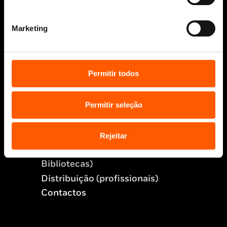
Ajuda, Termos e Condições
Marketing
© 2026 Penguin Random House Grupo Editorial
Unipessoal Lda.
Todos os direitos reservados.
Desenvolvido por
Make It Digital
Permitir todos
Permitir seleção
Sobre nós
Manuscritos
Rejeitar
Bolsas Literárias
Penguin Educação (Escolas e
Bibliotecas)
Distribuição (profissionais)
Contactos