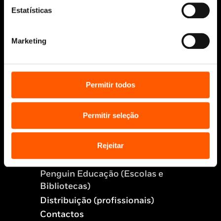
Aviso Legal
Estatísticas
Política de Cookies
Política de segurança e privacidade
Ajuda, Termos e Condições
Marketing
© 2026 Penguin Random House Grupo Editorial
Unipessoal Lda.
Todos os direitos reservados.
Permitir todos
Desenvolvido por
Make It Digital
Permitir seleção
Sobre nós
Manuscritos
Rejeitar
Bolsas Literárias
Penguin Educação (Escolas e
Bibliotecas)
Distribuição (profissionais)
Contactos