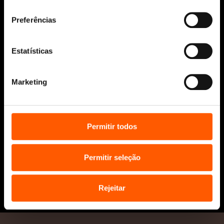
consentimento
Manuscritos
Bolsas Literárias
Preferências
Penguin Educação (Escolas e
Bibliotecas)
Estatísticas
Distribuição (profissionais)
Contactos
Marketing
Permitir todos
Permitir seleção
* Portes grátis para Portugal Continental
e Ilhas em compras superiores a 25€
Rejeitar