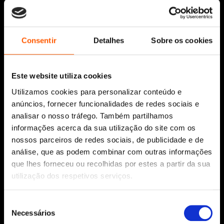
Siga-nos:
Consentir
Detalhes
Sobre os cookies
Este website utiliza cookies
Aviso Legal
Utilizamos cookies para personalizar conteúdo e
Política de Cookies
anúncios, fornecer funcionalidades de redes sociais e
Política de segurança e privacidade
analisar o nosso tráfego. Também partilhamos
Ajuda, Termos e Condições
informações acerca da sua utilização do site com os
nossos parceiros de redes sociais, de publicidade e de
© 2026 Penguin Random House Grupo Editorial
Unipessoal Lda.
análise, que as podem combinar com outras informações
Todos os direitos reservados.
que lhes forneceu ou recolhidas por estes a partir da sua
utilização dos respetivos serviços.
Desenvolvido por
Make It Digital
Seleção
Necessários
Sobre nós
de