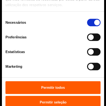
utilização dos respetivos serviços.
Ajuda, Termos e Condições
© 2026 Penguin Random House Grupo Editorial
Seleção
Unipessoal Lda.
Necessários
de
Todos os direitos reservados.
consentimento
Desenvolvido por
Make It Digital
Preferências
Sobre nós
Estatísticas
Manuscritos
Bolsas Literárias
Marketing
Penguin Educação (Escolas e
Bibliotecas)
Distribuição (profissionais)
Permitir todos
Contactos
Permitir seleção