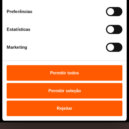
consentimento
Manuscritos
Bolsas Literárias
Preferências
Penguin Educação (Escolas e
Bibliotecas)
Estatísticas
Distribuição (profissionais)
Contactos
Marketing
Permitir todos
Permitir seleção
* Portes grátis para Portugal Continental
e Ilhas em compras superiores a 25€
Rejeitar