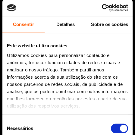
Siga-nos:
Consentir
Detalhes
Sobre os cookies
Este website utiliza cookies
Aviso Legal
Utilizamos cookies para personalizar conteúdo e
Política de Cookies
anúncios, fornecer funcionalidades de redes sociais e
Política de segurança e privacidade
analisar o nosso tráfego. Também partilhamos
Ajuda, Termos e Condições
informações acerca da sua utilização do site com os
nossos parceiros de redes sociais, de publicidade e de
© 2026 Penguin Random House Grupo Editorial
Unipessoal Lda.
análise, que as podem combinar com outras informações
Todos os direitos reservados.
que lhes forneceu ou recolhidas por estes a partir da sua
utilização dos respetivos serviços.
Desenvolvido por
Make It Digital
Seleção
Necessários
Sobre nós
de