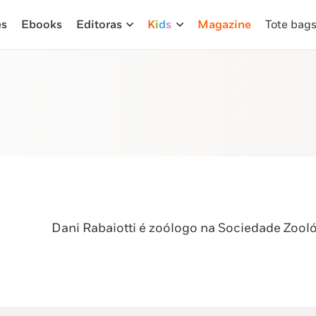
es
Ebooks
Editoras
K
i
d
s
Magazine
Tote bag
Dani Rabaiotti é zoólogo na Sociedade Zool