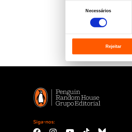
Seleção
Necessários
de
consentimento
Rejeitar
Siga-nos: