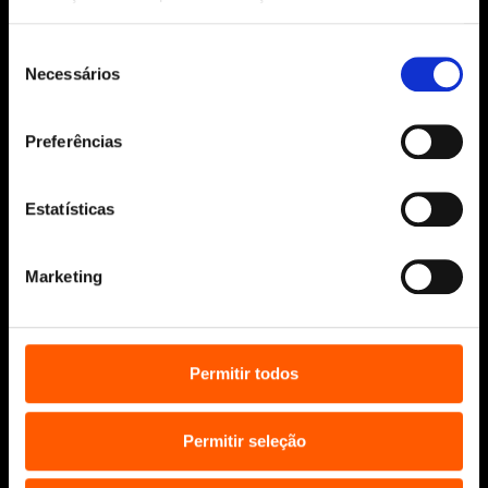
© 2026 Penguin Random House Grupo Editorial
Unipessoal Lda.
Seleção
Todos os direitos reservados.
Necessários
de
Desenvolvido por
Make It Digital
consentimento
Preferências
Sobre nós
Manuscritos
Estatísticas
Bolsas Literárias
Penguin Educação (Escolas e
Marketing
Bibliotecas)
Distribuição (profissionais)
Contactos
Permitir todos
Permitir seleção