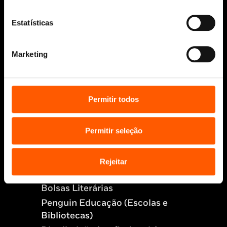
Estatísticas
Aviso Legal
Política de Cookies
Política de segurança e privacidade
Marketing
Ajuda, Termos e Condições
© 2026 Penguin Random House Grupo Editorial
Unipessoal Lda.
Permitir todos
Todos os direitos reservados.
Desenvolvido por
Make It Digital
Permitir seleção
Sobre nós
Rejeitar
Manuscritos
Bolsas Literárias
Penguin Educação (Escolas e
Bibliotecas)