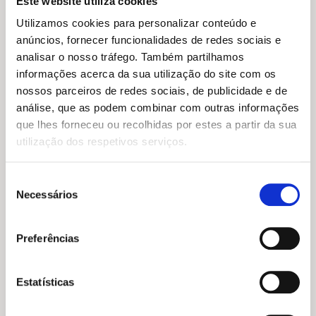
Este website utiliza cookies
Utilizamos cookies para personalizar conteúdo e
anúncios, fornecer funcionalidades de redes sociais e
analisar o nosso tráfego. Também partilhamos
informações acerca da sua utilização do site com os
nossos parceiros de redes sociais, de publicidade e de
análise, que as podem combinar com outras informações
que lhes forneceu ou recolhidas por estes a partir da sua
utilização dos respetivos serviços.
Seleção
Necessários
de
consentimento
O
O
16,65
€
14,99
€
preço
preço
Preferências
E se Consumíssemos Melhor
original
atual
Enrique Martinez
era:
é:
16,65 €.
14,99 €.
Estatísticas