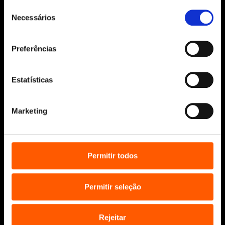
Seleção
Desenvolvido por
Make It Digital
Necessários
de
consentimento
Sobre nós
Preferências
Manuscritos
Bolsas Literárias
Estatísticas
Penguin Educação (Escolas e
Bibliotecas)
Marketing
Distribuição (profissionais)
Contactos
Permitir todos
Permitir seleção
Rejeitar
* Portes grátis para Portugal Continental