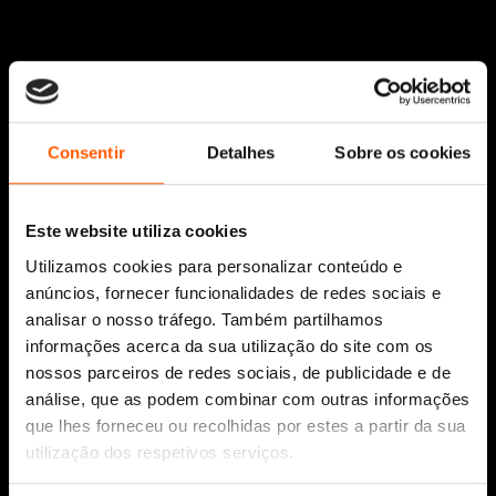
Consentir
Detalhes
Sobre os cookies
Siga-nos:
Este website utiliza cookies
Utilizamos cookies para personalizar conteúdo e
anúncios, fornecer funcionalidades de redes sociais e
Aviso Legal
analisar o nosso tráfego. Também partilhamos
Política de Cookies
informações acerca da sua utilização do site com os
Política de segurança e privacidade
nossos parceiros de redes sociais, de publicidade e de
Ajuda, Termos e Condições
análise, que as podem combinar com outras informações
que lhes forneceu ou recolhidas por estes a partir da sua
© 2026 Penguin Random House Grupo Editorial
utilização dos respetivos serviços.
Unipessoal Lda.
Todos os direitos reservados.