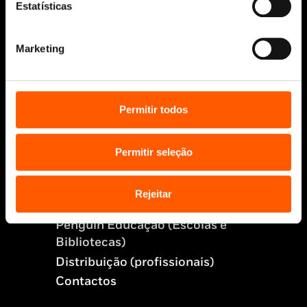
Política de Cookies
Estatísticas
Política de segurança e privacidade
Ajuda, Termos e Condições
Marketing
© 2026 Penguin Random House Grupo Editorial
Unipessoal Lda.
Todos os direitos reservados.
Permitir todos
Desenvolvido por
Make It Digital
Permitir seleção
Sobre nós
Manuscritos
Rejeitar
Bolsas Literárias
Penguin Educação (Escolas e
Bibliotecas)
Distribuição (profissionais)
Contactos