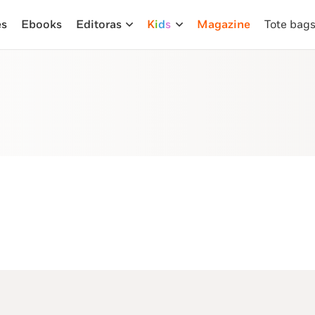
es
Ebooks
Editoras
K
i
d
s
Magazine
Tote bag