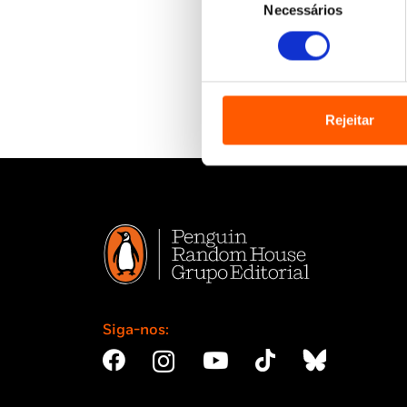
Necessários
de
consentimento
Rejeitar
Siga-nos: