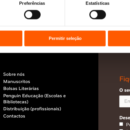
Preferências
Estatísticas
Permitir seleção
Sobre nós
Fiq
Manuscritos
Bolsas Literárias
O se
Penguin Educação (Escolas e
Bibliotecas)
Distribuição (profissionais)
Contactos
Dese
P