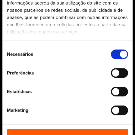
informações acerca da sua utilização do site com os
Siga-nos:
nossos parceiros de redes sociais, de publicidade e de
análise, que as podem combinar com outras informações
que lhes forneceu ou recolhidas por estes a partir da sua
utilização dos respetivos serviços.
Aviso Legal
Política de Cookies
Seleção
Política de segurança e privacidade
Necessários
de
Ajuda, Termos e Condições
consentimento
© 2026 Penguin Random House Grupo Editorial
Preferências
Unipessoal Lda.
Todos os direitos reservados.
Estatísticas
Desenvolvido por
Make It Digital
Marketing
Sobre nós
Manuscritos
Bolsas Literárias