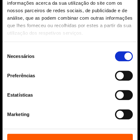
informações acerca da sua utilização do site com os
Siga-nos:
nossos parceiros de redes sociais, de publicidade e de
análise, que as podem combinar com outras informações
que lhes forneceu ou recolhidas por estes a partir da sua
utilização dos respetivos serviços.
Aviso Legal
Política de Cookies
Seleção
Política de segurança e privacidade
Necessários
de
Ajuda, Termos e Condições
consentimento
© 2026 Penguin Random House Grupo Editorial
Preferências
Unipessoal Lda.
Todos os direitos reservados.
Estatísticas
Desenvolvido por
Make It Digital
Marketing
Sobre nós
Manuscritos
Bolsas Literárias