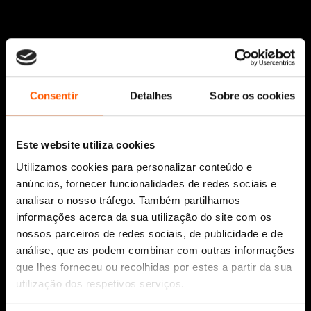
Consentir
Detalhes
Sobre os cookies
Siga-nos:
Este website utiliza cookies
Utilizamos cookies para personalizar conteúdo e
anúncios, fornecer funcionalidades de redes sociais e
Aviso Legal
analisar o nosso tráfego. Também partilhamos
Política de Cookies
informações acerca da sua utilização do site com os
Política de segurança e privacidade
nossos parceiros de redes sociais, de publicidade e de
Ajuda, Termos e Condições
análise, que as podem combinar com outras informações
que lhes forneceu ou recolhidas por estes a partir da sua
© 2026 Penguin Random House Grupo Editorial
utilização dos respetivos serviços.
Unipessoal Lda.
Todos os direitos reservados.