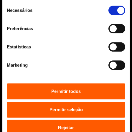
Seleção
Desenvolvido por
Make It Digital
Necessários
de
consentimento
Sobre nós
Preferências
Manuscritos
Bolsas Literárias
Estatísticas
Penguin Educação (Escolas e
Bibliotecas)
Marketing
Distribuição (profissionais)
Contactos
Permitir todos
Permitir seleção
Rejeitar
* Portes grátis para Portugal Continental