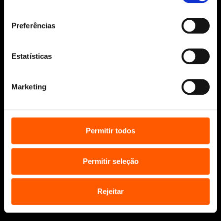
Sobre nós
consentimento
Manuscritos
Preferências
Bolsas Literárias
Penguin Educação (Escolas e
Bibliotecas)
Estatísticas
Distribuição (profissionais)
Contactos
Marketing
Permitir todos
Permitir seleção
* Portes grátis para Portugal Continental
e Ilhas em compras superiores a 25€
Rejeitar