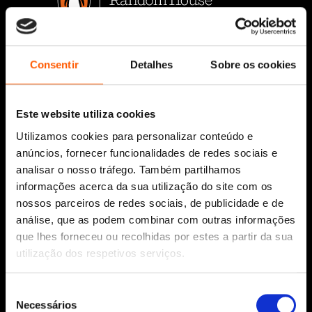
Siga-nos:
Consentir
Detalhes
Sobre os cookies
Este website utiliza cookies
Aviso Legal
Utilizamos cookies para personalizar conteúdo e
Política de Cookies
anúncios, fornecer funcionalidades de redes sociais e
Política de segurança e privacidade
analisar o nosso tráfego. Também partilhamos
Ajuda, Termos e Condições
informações acerca da sua utilização do site com os
nossos parceiros de redes sociais, de publicidade e de
© 2026 Penguin Random House Grupo Editorial
análise, que as podem combinar com outras informações
Unipessoal Lda.
que lhes forneceu ou recolhidas por estes a partir da sua
Todos os direitos reservados.
utilização dos respetivos serviços.
Desenvolvido por
Make It Digital
Seleção
Necessários
de