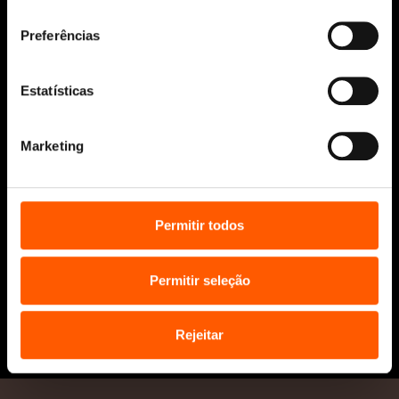
consentimento
Manuscritos
Bolsas Literárias
Preferências
Penguin Educação (Escolas e
Bibliotecas)
Estatísticas
Distribuição (profissionais)
Contactos
Marketing
Permitir todos
Permitir seleção
* Portes grátis para Portugal Continental
e Ilhas em compras superiores a 25€
Rejeitar