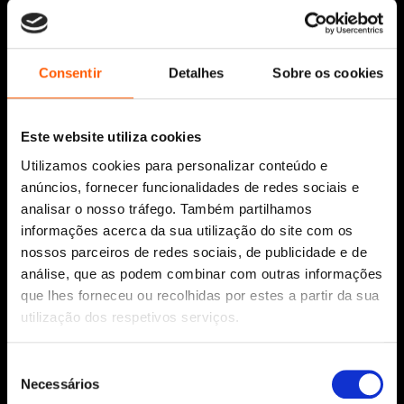
Siga-nos:
Consentir
Detalhes
Sobre os cookies
Este website utiliza cookies
Aviso Legal
Utilizamos cookies para personalizar conteúdo e
Política de Cookies
anúncios, fornecer funcionalidades de redes sociais e
Política de segurança e privacidade
analisar o nosso tráfego. Também partilhamos
Ajuda, Termos e Condições
informações acerca da sua utilização do site com os
nossos parceiros de redes sociais, de publicidade e de
© 2026 Penguin Random House Grupo Editorial
Unipessoal Lda.
análise, que as podem combinar com outras informações
Todos os direitos reservados.
que lhes forneceu ou recolhidas por estes a partir da sua
utilização dos respetivos serviços.
Desenvolvido por
Make It Digital
Seleção
Necessários
Sobre nós
de