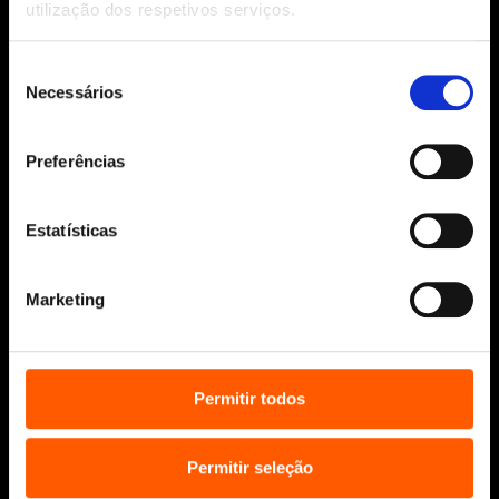
utilização dos respetivos serviços.
© 2026 Penguin Random House Grupo Editorial
Unipessoal Lda.
Seleção
Todos os direitos reservados.
Necessários
de
consentimento
Desenvolvido por
Make It Digital
Preferências
Sobre nós
Estatísticas
Manuscritos
Bolsas Literárias
Marketing
Penguin Educação (Escolas e
Bibliotecas)
Distribuição (profissionais)
Contactos
Permitir todos
Permitir seleção