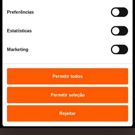
consentimento
Manuscritos
Bolsas Literárias
Preferências
Penguin Educação (Escolas e
Bibliotecas)
Estatísticas
Distribuição (profissionais)
Contactos
Marketing
Permitir todos
Permitir seleção
* Portes grátis para Portugal Continental
e Ilhas em compras superiores a 25€
Rejeitar