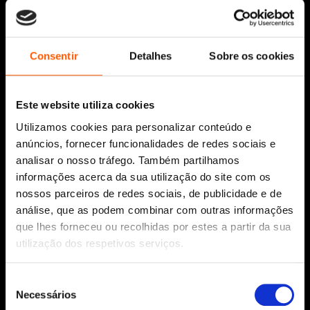
Siga-nos:
Consentir
Detalhes
Sobre os cookies
Este website utiliza cookies
Aviso Legal
Utilizamos cookies para personalizar conteúdo e
Política de Cookies
anúncios, fornecer funcionalidades de redes sociais e
Política de segurança e privacidade
analisar o nosso tráfego. Também partilhamos
Ajuda, Termos e Condições
informações acerca da sua utilização do site com os
nossos parceiros de redes sociais, de publicidade e de
© 2026 Penguin Random House Grupo Editorial
Unipessoal Lda.
análise, que as podem combinar com outras informações
Todos os direitos reservados.
que lhes forneceu ou recolhidas por estes a partir da sua
utilização dos respetivos serviços.
Desenvolvido por
Make It Digital
Seleção
Necessários
Sobre nós
de