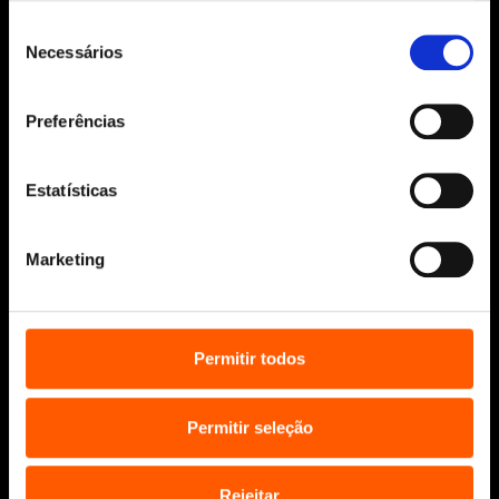
Todos os direitos reservados.
Seleção
Desenvolvido por
Make It Digital
Necessários
de
consentimento
Preferências
Sobre nós
Manuscritos
Estatísticas
Bolsas Literárias
Penguin Educação (Escolas e
Bibliotecas)
Marketing
Distribuição (profissionais)
Contactos
Permitir todos
Permitir seleção
Rejeitar