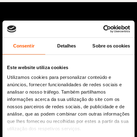
Consentir
Detalhes
Sobre os cookies
Siga-nos:
Este website utiliza cookies
Utilizamos cookies para personalizar conteúdo e
anúncios, fornecer funcionalidades de redes sociais e
analisar o nosso tráfego. Também partilhamos
Aviso Legal
informações acerca da sua utilização do site com os
Política de Cookies
nossos parceiros de redes sociais, de publicidade e de
Política de segurança e privacidade
análise, que as podem combinar com outras informações
Ajuda, Termos e Condições
que lhes forneceu ou recolhidas por estes a partir da sua
© 2026 Penguin Random House Grupo Editorial
utilização dos respetivos serviços.
Unipessoal Lda.