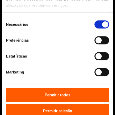
utilização dos respetivos serviços.
Ajuda, Termos e Condições
© 2026 Penguin Random House Grupo Editorial
Seleção
Unipessoal Lda.
Necessários
de
Todos os direitos reservados.
consentimento
Desenvolvido por
Make It Digital
Preferências
Sobre nós
Estatísticas
Manuscritos
Bolsas Literárias
Marketing
Penguin Educação (Escolas e
Bibliotecas)
Distribuição (profissionais)
Permitir todos
Contactos
Permitir seleção