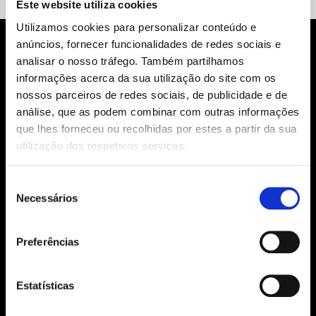
Este website utiliza cookies
Utilizamos cookies para personalizar conteúdo e
anúncios, fornecer funcionalidades de redes sociais e
analisar o nosso tráfego. Também partilhamos
informações acerca da sua utilização do site com os
nossos parceiros de redes sociais, de publicidade e de
análise, que as podem combinar com outras informações
que lhes forneceu ou recolhidas por estes a partir da sua
utilização dos respetivos serviços.
Siga-nos:
Seleção
Necessários
de
consentimento
Aviso Legal
Preferências
Política de Cookies
Política de segurança e privacidade
Ajuda, Termos e Condições
Estatísticas
© 2026 Penguin Random House Grupo Editorial