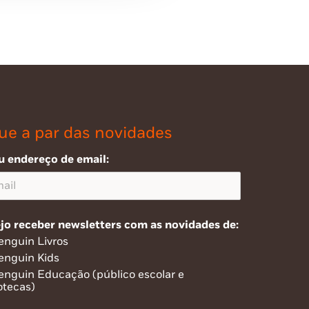
ue a par das novidades
u endereço de email:
jo receber newsletters com as novidades de:
enguin Livros
enguin Kids
enguin Educação (público escolar e
otecas)