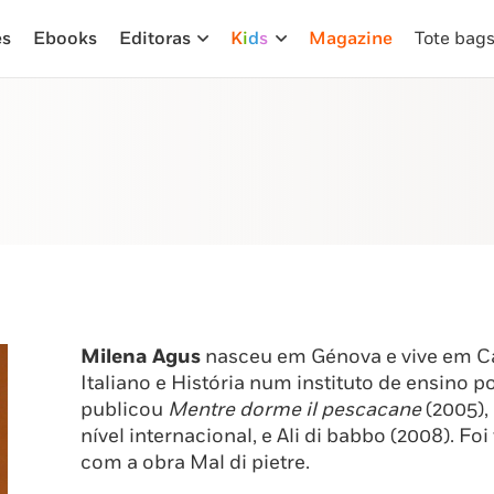
es
Ebooks
Editoras
K
i
d
s
Magazine
Tote bag
Milena Agus
nasceu em Génova e vive em Cag
Italiano e História num instituto de ensino p
publicou
Mentre dorme il pescacane
(2005),
nível internacional, e Ali di babbo (2008). Fo
com a obra Mal di pietre.