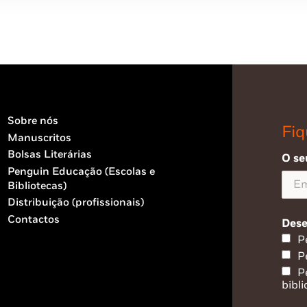
Sobre nós
Fiq
Manuscritos
Bolsas Literárias
O se
Penguin Educação (Escolas e
Bibliotecas)
Distribuição (profissionais)
Contactos
Dese
P
P
P
bibli