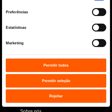
consentimento
Preferências
Siga-nos:
Estatísticas
Marketing
Aviso Legal
Política de Cookies
Política de segurança e privacidade
Ajuda, Termos e Condições
Permitir todos
© 2026 Penguin Random House Grupo Editorial
Unipessoal Lda.
Permitir seleção
Todos os direitos reservados.
Desenvolvido por
Make It Digital
Rejeitar
Sobre nós