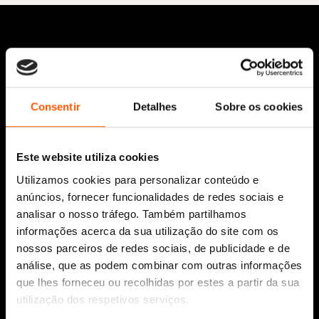
Consentir
Detalhes
Sobre os cookies
Siga-nos:
Este website utiliza cookies
Utilizamos cookies para personalizar conteúdo e
anúncios, fornecer funcionalidades de redes sociais e
analisar o nosso tráfego. Também partilhamos
Aviso Legal
informações acerca da sua utilização do site com os
Política de Cookies
nossos parceiros de redes sociais, de publicidade e de
Política de segurança e privacidade
análise, que as podem combinar com outras informações
Ajuda, Termos e Condições
que lhes forneceu ou recolhidas por estes a partir da sua
© 2026 Penguin Random House Grupo Editorial
utilização dos respetivos serviços.
Unipessoal Lda.