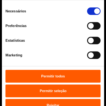
Todos os direitos reservados.
Seleção
Desenvolvido por
Make It Digital
Necessários
de
consentimento
Preferências
Sobre nós
Manuscritos
Estatísticas
Bolsas Literárias
Penguin Educação (Escolas e
Bibliotecas)
Marketing
Distribuição (profissionais)
Contactos
Permitir todos
Permitir seleção
Rejeitar