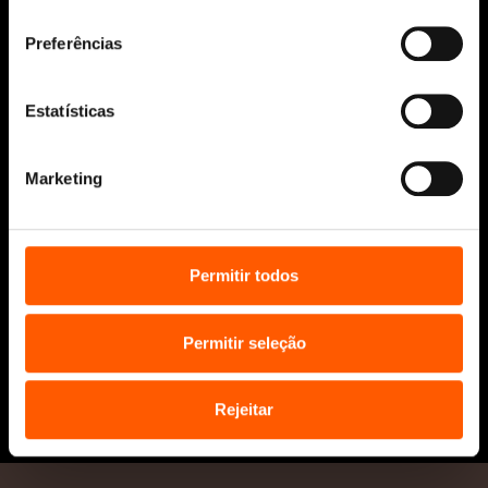
consentimento
Manuscritos
Bolsas Literárias
Preferências
Penguin Educação (Escolas e
Bibliotecas)
Estatísticas
Distribuição (profissionais)
Contactos
Marketing
Permitir todos
Permitir seleção
* Portes grátis para Portugal Continental
e Ilhas em compras superiores a 25€
Rejeitar