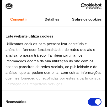
Siga-nos:
Consentir
Detalhes
Sobre os cookies
Este website utiliza cookies
Aviso Legal
Utilizamos cookies para personalizar conteúdo e
Política de Cookies
anúncios, fornecer funcionalidades de redes sociais e
Política de segurança e privacidade
analisar o nosso tráfego. Também partilhamos
Ajuda, Termos e Condições
informações acerca da sua utilização do site com os
nossos parceiros de redes sociais, de publicidade e de
© 2026 Penguin Random House Grupo Editorial
Unipessoal Lda.
análise, que as podem combinar com outras informações
Todos os direitos reservados.
que lhes forneceu ou recolhidas por estes a partir da sua
utilização dos respetivos serviços.
Desenvolvido por
Make It Digital
Seleção
Necessários
Sobre nós
de