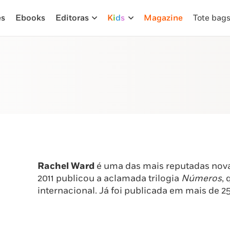
es
Ebooks
Editoras
K
i
d
s
Magazine
Tote bag
Rachel Ward
é uma das mais reputadas nova
2011 publicou a aclamada trilogia
Números
,
internacional. Já foi publicada em mais de 25