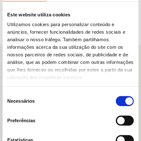
filha Zoey, um cachorro corgi chamado
Yoshi
…
e uma verdadeira montanha de peluches!
Este website utiliza cookies
Utilizamos cookies para personalizar conteúdo e
anúncios, fornecer funcionalidades de redes sociais e
analisar o nosso tráfego. Também partilhamos
informações acerca da sua utilização do site com os
nossos parceiros de redes sociais, de publicidade e de
análise, que as podem combinar com outras informações
que lhes forneceu ou recolhidas por estes a partir da sua
Do mesmo autor
utilização dos respetivos serviços.
Seleção
Necessários
de
consentimento
Nenhum resultado encontrado.
Preferências
Estatísticas