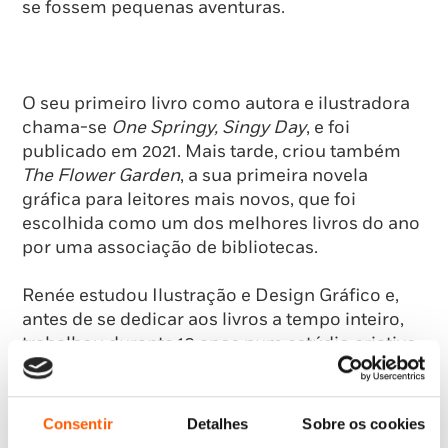
se fossem pequenas aventuras.
O seu primeiro livro como autora e ilustradora
chama-se
One Springy, Singy Day
, e foi
publicado em 2021. Mais tarde, criou também
The Flower Garden
, a sua primeira novela
gráfica para leitores mais novos, que foi
escolhida como um dos melhores livros do ano
por uma associação de bibliotecas.
Renée estudou Ilustração e Design Gráfico e,
antes de se dedicar aos livros a tempo inteiro,
trabalhou durante 10 anos num estúdio criativo
em Boston.
Hoje vive nos Estados Unidos com a sua
Consentir
Detalhes
Sobre os cookies
família: o marido, que também é ilustrador, a