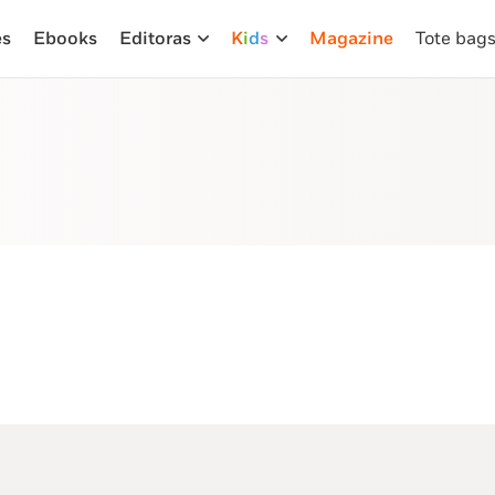
es
Ebooks
Editoras
K
i
d
s
Magazine
Tote bag