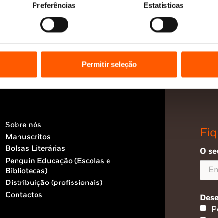
Preferências
Estatísticas
Permitir seleção
Sobre nós
Fiq
Manuscritos
Bolsas Literárias
O se
Penguin Educação (Escolas e
Bibliotecas)
Distribuição (profissionais)
Contactos
Dese
P