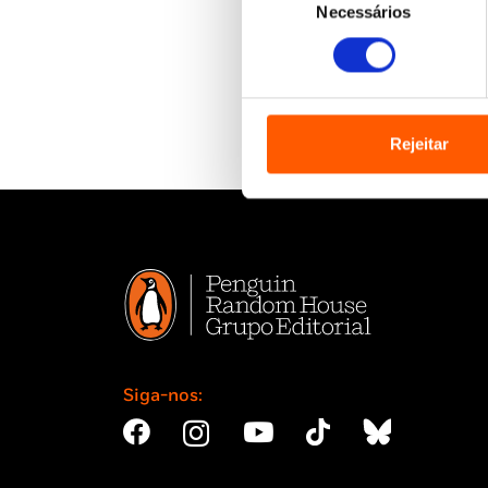
Necessários
de
consentimento
Rejeitar
Siga-nos: