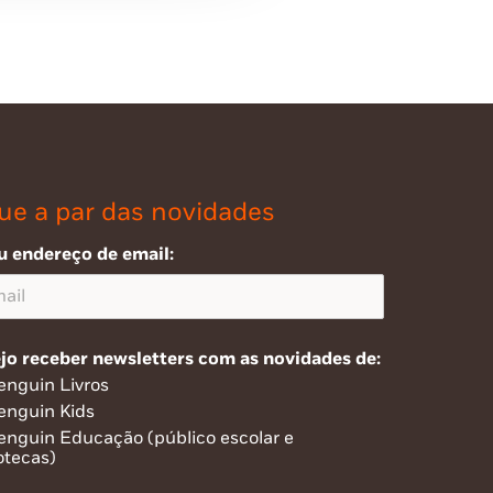
ue a par das novidades
u endereço de email:
jo receber newsletters com as novidades de:
enguin Livros
enguin Kids
enguin Educação (público escolar e
otecas)