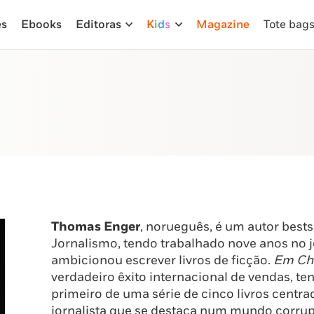
es
Ebooks
Editoras
K
i
d
s
Magazine
Tote bag
Thomas Enger
, norueguês, é um autor bests
Jornalismo, tendo trabalhado nove anos no 
ambicionou escrever livros de ficção.
Em Ch
verdadeiro êxito internacional de vendas, te
primeiro de uma série de cinco livros cent
jornalista que se destaca num mundo corru