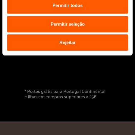
Bolsas Literárias
Permitir todos
Penguin Educação (Escolas e
Bibliotecas)
Permitir seleção
Distribuição (profissionais)
Contactos
Rejeitar
* Portes grátis para Portugal Continental
e Ilhas em compras superiores a 25€