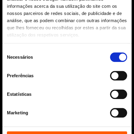
informações acerca da sua utilização do site com os
Siga-nos:
nossos parceiros de redes sociais, de publicidade e de
análise, que as podem combinar com outras informações
que lhes forneceu ou recolhidas por estes a partir da sua
utilização dos respetivos serviços.
Aviso Legal
Política de Cookies
Seleção
Política de segurança e privacidade
Necessários
de
Ajuda, Termos e Condições
consentimento
Preferências
© 2026 Penguin Random House Grupo Editorial
Unipessoal Lda.
Todos os direitos reservados.
Estatísticas
Desenvolvido por
Make It Digital
Marketing
Sobre nós
Manuscritos