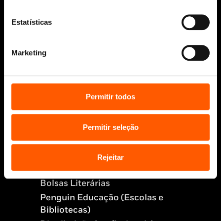
Estatísticas
Aviso Legal
Política de Cookies
Política de segurança e privacidade
Marketing
Ajuda, Termos e Condições
© 2026 Penguin Random House Grupo Editorial
Unipessoal Lda.
Permitir todos
Todos os direitos reservados.
Desenvolvido por
Make It Digital
Permitir seleção
Sobre nós
Rejeitar
Manuscritos
Bolsas Literárias
Penguin Educação (Escolas e
Bibliotecas)