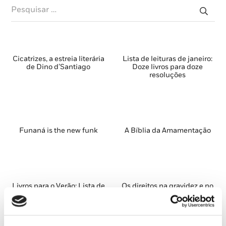
Pesquisar
por:
Cicatrizes, a estreia literária
Lista de leituras de janeiro:
de Dino d’Santiago
Doze livros para doze
resoluções
Funaná is the new funk
A Bíblia da Amamentação
Livros para o Verão: Lista de
Os direitos na gravidez e no
Leitura de Julho
parto são direitos humanos