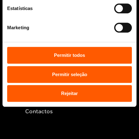
Estatísticas
© 2026 Penguin Random House Grupo Editorial
Unipessoal Lda.
Todos os direitos reservados.
Marketing
Desenvolvido por
Make It Digital
Permitir todos
Sobre nós
Manuscritos
Permitir seleção
Bolsas Literárias
Penguin Educação (Escolas e
Bibliotecas)
Rejeitar
Distribuição (profissionais)
Contactos